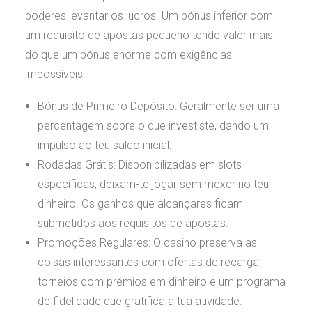
poderes levantar os lucros. Um bónus inferior com
um requisito de apostas pequeno tende valer mais
do que um bónus enorme com exigências
impossíveis.
Bónus de Primeiro Depósito: Geralmente ser uma
percentagem sobre o que investiste, dando um
impulso ao teu saldo inicial.
Rodadas Grátis: Disponibilizadas em slots
específicas, deixam-te jogar sem mexer no teu
dinheiro. Os ganhos que alcançares ficam
submetidos aos requisitos de apostas.
Promoções Regulares: O casino preserva as
coisas interessantes com ofertas de recarga,
torneios com prémios em dinheiro e um programa
de fidelidade que gratifica a tua atividade.