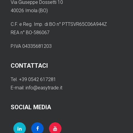
Via Giuseppe Dossetti 10
40026 Imola (BO)
C.F. e Reg. Imp. di BO n° PTTSVR65C06A944Z
REA n° BO-586067
P.IVA 04335681203
CONTATTACI
Tel. +39 0542 617281
E-mail:
info@easytrade.it
SOCIAL MEDIA