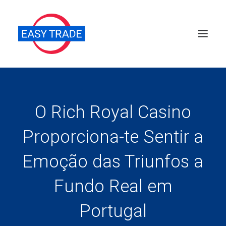
Perché sceglierci
O Rich Royal Casino
Chi siamo
Servizi
Proporciona-te Sentir a
News
Emoção das Triunfos a
Pubblicazioni
Fundo Real em
Contatti
Ricerca
Portugal