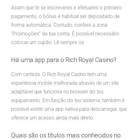
Assim que te se inscreveres e efetuares o primeiro
pagamento, o bónus é habitual ser depositado de
forma automática. Contudo, confere a zona
“Promoções” da tua conta. É possível necessário
colocar um cupão. Lê sempre os
Há uma app para o Rich Royal Casino?
Com certeza. O Rich Royal Casino tem uma
experiência mobile melhorada através de um site
adaptável que funciona no browser do teu
equipamento. Em função do teu sistema, também é
possível existir uma app nativa para descarregar, que
oferece um acesso ainda mais direto.
Quais são os títulos mais conhecidos no