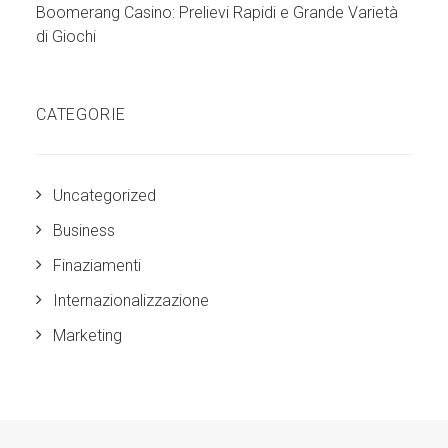
Boomerang Casino: Prelievi Rapidi e Grande Varietà
di Giochi
CATEGORIE
Uncategorized
Business
Finaziamenti
Internazionalizzazione
Marketing