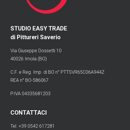
STUDIO EASY TRADE
di Pittureri Saverio
Via Giuseppe Dossetti 10
40026 Imola (BO)
C.F. e Reg. Imp. di BO n° PTTSVR65C06A944Z
REA n° BO-586067
P.IVA 04335681203
CONTATTACI
Tel. +39 0542 617281