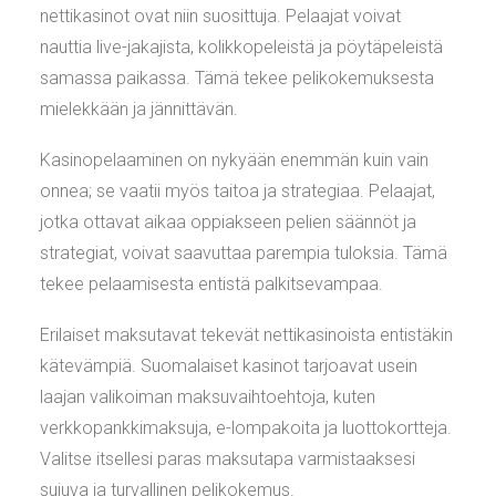
nettikasinot ovat niin suosittuja. Pelaajat voivat
nauttia live-jakajista, kolikkopeleistä ja pöytäpeleistä
samassa paikassa. Tämä tekee pelikokemuksesta
mielekkään ja jännittävän.
Kasinopelaaminen on nykyään enemmän kuin vain
onnea; se vaatii myös taitoa ja strategiaa. Pelaajat,
jotka ottavat aikaa oppiakseen pelien säännöt ja
strategiat, voivat saavuttaa parempia tuloksia. Tämä
tekee pelaamisesta entistä palkitsevampaa.
Erilaiset maksutavat tekevät nettikasinoista entistäkin
kätevämpiä. Suomalaiset kasinot tarjoavat usein
laajan valikoiman maksuvaihtoehtoja, kuten
verkkopankkimaksuja, e-lompakoita ja luottokortteja.
Valitse itsellesi paras maksutapa varmistaaksesi
sujuva ja turvallinen pelikokemus.