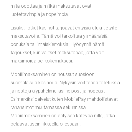
mitä odottaa ja mitkä maksutavat ovat
luotettavimpia ja nopeimpia.
Lisäksi, jotkut kasinot tarjoavat erityisiä etuja tietyille
maksutavoille. Tämä voi tarkoittaa ylimääräisiä
bonuksia tai ilmaiskierroksia. Hyödynnä nämä
tarjoukset, kun valitset maksutapaa, jotta voit
maksimoida pelikokemuksesi.
Mobiilimaksaminen on noussut suosioon
suomalaisilla kasinoilla. Nykyisin voit tehdä talletuksia
ja nostoja älypuhelimellasi helposti ja nopeasti.
Esimerkiksi palvelut kuten MobilePay mahdollistavat
rahansiirrot muutamassa sekunnissa.
Mobiilimaksaminen on erityisen kätevää niille, jotka
pelaavat usein liikkeellä ollessaan.