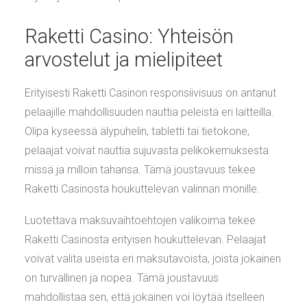
Raketti Casino: Yhteisön
arvostelut ja mielipiteet
Erityisesti Raketti Casinon responsiivisuus on antanut
pelaajille mahdollisuuden nauttia peleistä eri laitteilla.
Olipa kyseessä älypuhelin, tabletti tai tietokone,
pelaajat voivat nauttia sujuvasta pelikokemuksesta
missä ja milloin tahansa. Tämä joustavuus tekee
Raketti Casinosta houkuttelevan valinnan monille.
Luotettava maksuvaihtoehtojen valikoima tekee
Raketti Casinosta erityisen houkuttelevan. Pelaajat
voivat valita useista eri maksutavoista, joista jokainen
on turvallinen ja nopea. Tämä joustavuus
mahdollistaa sen, että jokainen voi löytää itselleen