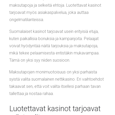
maksutapoja ja selkeitä ehtoja. Luotettavat kasinot
tarjoavat myös asiakaspalvelua, joka auttaa
ongelmatilanteissa.
Suomalaiset kasinot tarjoavat usein erityisiä etuja,
kuten paikallisia bonuksia ja kampanjoita. Pelaajat
voivat hyödyntää näitä tarjouksia ja maksutapoja,
mikä tekee pelaamisesta entistäkin mukavampaa.
Tämä on yksi syy niiden suosioon.
Maksutapojen monimuotoisuus on yksi parhaista
syistä valita suomalainen nettikasino. Eri vaihtoehdot
takaavat sen, että voit valita itsellesi parhaan tavan
tallettaa ja nostaa rahaa.
Luotettavat kasinot tarjoavat