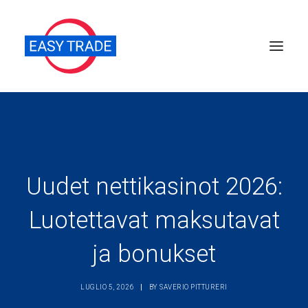
Perché sceglierci
Chi siamo
Servizi
Uudet nettikasinot 2026:
News
Luotettavat maksutavat
Pubblicazioni
ja bonukset
Contatti
Ricerca
LUGLIO 5, 2026
|
BY
SAVERIO PITTURERI