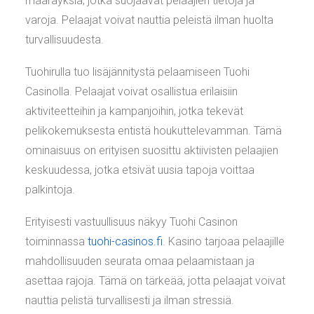
määräyksiä, jotka suojaavat pelaajien tietoja ja
varoja. Pelaajat voivat nauttia peleistä ilman huolta
turvallisuudesta.
Tuohirulla tuo lisäjännitystä pelaamiseen Tuohi
Casinolla. Pelaajat voivat osallistua erilaisiin
aktiviteetteihin ja kampanjoihin, jotka tekevät
pelikokemuksesta entistä houkuttelevamman. Tämä
ominaisuus on erityisen suosittu aktiivisten pelaajien
keskuudessa, jotka etsivät uusia tapoja voittaa
palkintoja.
Erityisesti vastuullisuus näkyy Tuohi Casinon
toiminnassa
tuohi-casinos.fi
. Kasino tarjoaa pelaajille
mahdollisuuden seurata omaa pelaamistaan ja
asettaa rajoja. Tämä on tärkeää, jotta pelaajat voivat
nauttia pelistä turvallisesti ja ilman stressiä.