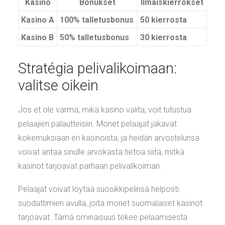
Kasino
Bonukset
Ilmaiskierrokset
Kasino A
100% talletusbonus
50 kierrosta
Kasino B
50% talletusbonus
30 kierrosta
Stratégia pelivalikoimaan:
valitse oikein
Jos et ole varma, mikä kasino valita, voit tutustua
pelaajien palautteisiin. Monet pelaajat jakavat
kokemuksiaan eri kasinoista, ja heidän arvostelunsa
voivat antaa sinulle arvokasta tietoa siitä, mitkä
kasinot tarjoavat parhaan pelivalikoiman.
Pelaajat voivat löytää suosikkipelinsä helposti
suodattimien avulla, joita monet suomalaiset kasinot
tarjoavat. Tämä ominaisuus tekee pelaamisesta