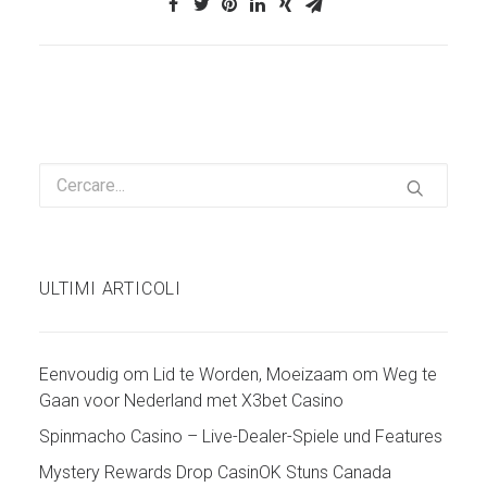
ULTIMI ARTICOLI
Eenvoudig om Lid te Worden, Moeizaam om Weg te
Gaan voor Nederland met X3bet Casino
Spinmacho Casino – Live-Dealer-Spiele und Features
Mystery Rewards Drop CasinOK Stuns Canada