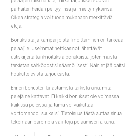
pelaajien tulisi harkita, mitkä tarjoukset sopivat
parhaiten heidän pelityyliinsä ja -mieltymyksiinsä.
Oikea strategia voi tuoda mukanaan merkittäviä
etuja.
Bonuksista ja kampanjoista ilmoittaminen on tärkeää
pelaajille. Useimmat nettikasinot lähettävät
uutiskirjeitä tai ilmoituksia bonuksista, joten muista
tarkistaa sähköpostisi säännöllisesti. Näin et jää paitsi
houkuttelevista tarjouksista.
Ennen bonusten lunastamista tarkista aina, mitä
pelejä ne kattavat. Ei kaikki bonukset ole voimassa
kaikissa peleissä, ja tämä voi vaikuttaa
voittomahdollisuuksiisi. Tietoisuus tästä auttaa sinua
tekemään parempia valintoja pelaamisen aikana.