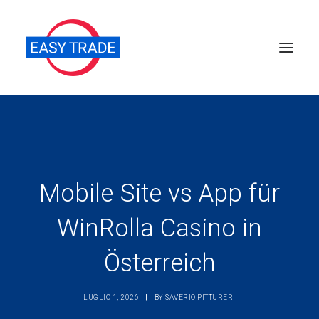
Perché sceglierci
Chi siamo
Servizi
Mobile Site vs App für
News
WinRolla Casino in
Pubblicazioni
Österreich
Contatti
Ricerca
LUGLIO 1, 2026
|
BY
SAVERIO PITTURERI