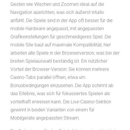
Gesten wie Wischen und Zoomen ideal auf die
Navigation ausrichten, was sich äußerst intuitiv
anfühlt. Die Spiele sind in der App oft besser für die
mobile Hardware angepasst, mit angepassten
Grafikeinstellungen für geschmeidigeres Spiel. Die
mobile Site baut auf maximale Kompatibilität; hier
arbeiten alle Spiele in der Browserversion, was bei der
breiten Spielauswahl beständig ist. Ein nützlicher
Vorteil der Browser-Version: Sie können mehrere
Casino-Tabs parallel öffnen, etwa um
Bonusbedingungen einzusehen. Die App schirmt ab
das Erlebnis, was sich für fokussiertes Spielen als
vorteilhaft erweisen kann. Die Live-Casino-Sektion
gewinnt in beiden Varianten von einem für
Mobilgeräte angepassten Stream.