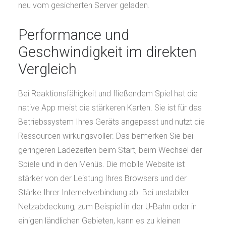
neu vom gesicherten Server geladen.
Performance und
Geschwindigkeit im direkten
Vergleich
Bei Reaktionsfähigkeit und fließendem Spiel hat die
native App meist die stärkeren Karten. Sie ist für das
Betriebssystem Ihres Geräts angepasst und nutzt die
Ressourcen wirkungsvoller. Das bemerken Sie bei
geringeren Ladezeiten beim Start, beim Wechsel der
Spiele und in den Menüs. Die mobile Website ist
stärker von der Leistung Ihres Browsers und der
Stärke Ihrer Internetverbindung ab. Bei unstabiler
Netzabdeckung, zum Beispiel in der U-Bahn oder in
einigen ländlichen Gebieten, kann es zu kleinen