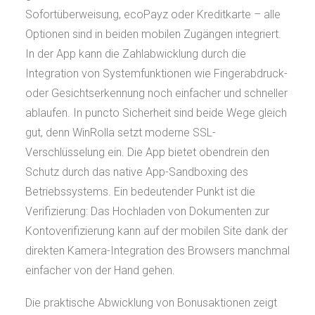
Sofortüberweisung, ecoPayz oder Kreditkarte – alle
Optionen sind in beiden mobilen Zugängen integriert.
In der App kann die Zahlabwicklung durch die
Integration von Systemfunktionen wie Fingerabdruck-
oder Gesichtserkennung noch einfacher und schneller
ablaufen. In puncto Sicherheit sind beide Wege gleich
gut, denn WinRolla setzt moderne SSL-
Verschlüsselung ein. Die App bietet obendrein den
Schutz durch das native App-Sandboxing des
Betriebssystems. Ein bedeutender Punkt ist die
Verifizierung: Das Hochladen von Dokumenten zur
Kontoverifizierung kann auf der mobilen Site dank der
direkten Kamera-Integration des Browsers manchmal
einfacher von der Hand gehen.
Die praktische Abwicklung von Bonusaktionen zeigt