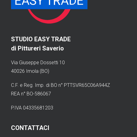
STUDIO EASY TRADE
di Pittureri Saverio
Via Giuseppe Dossetti 10
40026 Imola (BO)
C.F. e Reg. Imp. di BO n° PTTSVR65C06A944Z
REA n° BO-586067
P.IVA 04335681203
CONTATTACI