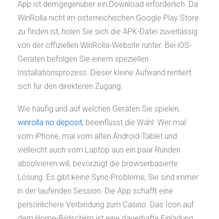
App ist demgegenüber ein Download erforderlich. Da
WinRolla nicht im österreichischen Google Play Store
zu finden ist, holen Sie sich die APK-Datei zuverlässig
von der offiziellen WinRolla-Website runter. Bei iOS-
Geräten befolgen Sie einem speziellen
Installationsprozess. Dieser kleine Aufwand rentiert
sich für den direkteren Zugang.
Wie häufig und auf welchen Geräten Sie spielen,
winrolla no deposit
, beeinflusst die Wahl. Wer mal
vom iPhone, mal vom alten Android-Tablet und
vielleicht auch vom Laptop aus ein paar Runden
absolvieren will, bevorzugt die browserbasierte
Lösung. Es gibt keine Sync-Probleme, Sie sind immer
in der laufenden Session. Die App schafft eine
persönlichere Verbindung zum Casino. Das Icon auf
dem Home-Bildschirm ist eine dauerhafte Einladung