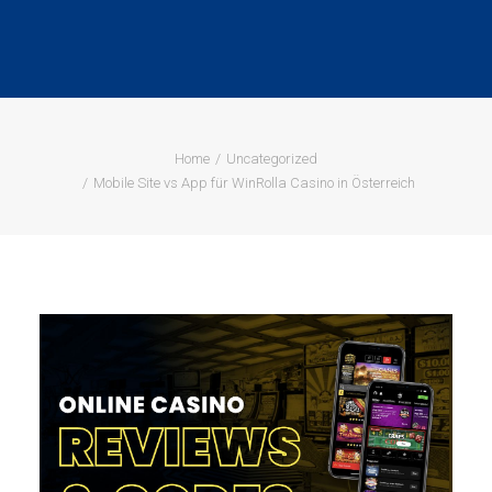
Home
Uncategorized
Mobile Site vs App für WinRolla Casino in Österreich