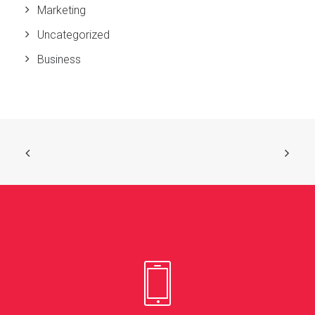
Marketing
Uncategorized
Business