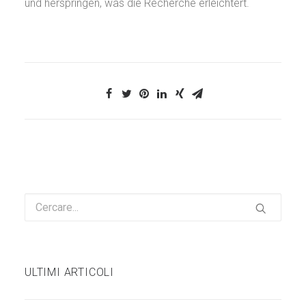
und herspringen, was die Recherche erleichtert.
ULTIMI ARTICOLI