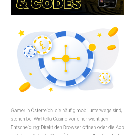
Gamer in Österreich, die häufig mobil unterwegs sind,
stehen bei WinRolla Casino vor einer wichtigen
Entscheidung: Direkt den Browser öffnen oder die App