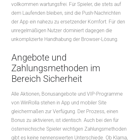
vollkommen wartungsfrei. Für Spieler, die stets auf
dem Laufenden bleiben, sind die Push-Nachrichten
der App ein nahezu zu ersetzender Komfort. Für den
unregelmäßigen Nutzer dominiert dagegen die
unkomplizierte Handhabung der Browser-Lösung.
Angebote und
Zahlungsmethoden im
Bereich Sicherheit
Alle Aktionen, Bonusangebote und VIP-Programme
von WinRolla stehen in App und mobiler Site
gleichermaßen zur Verfügung. Der Prozess, einen
Bonus zu aktivieren, ist identisch. Auch bei den für
österreichische Spieler wichtigen Zahlungsmethoden
gibt es keine nennenswerten Unterschiede. Ob Klarna,