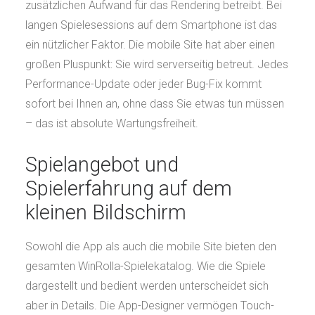
zusätzlichen Aufwand für das Rendering betreibt. Bei
langen Spielesessions auf dem Smartphone ist das
ein nützlicher Faktor. Die mobile Site hat aber einen
großen Pluspunkt: Sie wird serverseitig betreut. Jedes
Performance-Update oder jeder Bug-Fix kommt
sofort bei Ihnen an, ohne dass Sie etwas tun müssen
– das ist absolute Wartungsfreiheit.
Spielangebot und
Spielerfahrung auf dem
kleinen Bildschirm
Sowohl die App als auch die mobile Site bieten den
gesamten WinRolla-Spielekatalog. Wie die Spiele
dargestellt und bedient werden unterscheidet sich
aber in Details. Die App-Designer vermögen Touch-