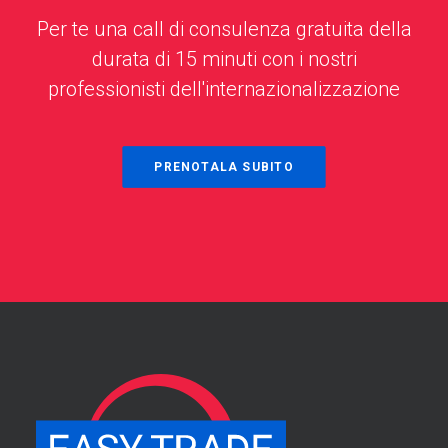
Per te una call di consulenza gratuita della
durata di 15 minuti con i nostri
professionisti dell'internazionalizzazione
PRENOTALA SUBITO