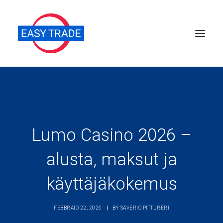
Perché sceglierci
Chi siamo
Servizi
Lumo Casino 2026 –
News
alusta, maksut ja
Pubblicazioni
käyttäjäkokemus
Contatti
Ricerca
FEBBRAIO 22, 2026
|
BY
SAVERIO PITTURERI