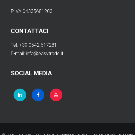
P.IVA 04335681203
CONTATTACI
Tel. +39 0542 617281
E-mail:
info@easytrade.it
SOCIAL MEDIA