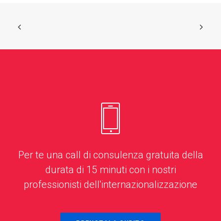
Per te una call di consulenza gratuita della
durata di 15 minuti con i nostri
professionisti dell'internazionalizzazione