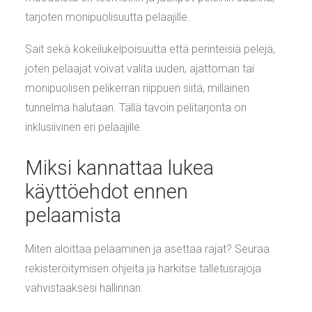
tarjoten monipuolisuutta pelaajille.
Sait sekä kokeilukelpoisuutta että perinteisiä pelejä,
joten pelaajat voivat valita uuden, ajattoman tai
monipuolisen pelikerran riippuen siitä, millainen
tunnelma halutaan. Tällä tavoin pelitarjonta on
inklusiivinen eri pelaajille.
Miksi kannattaa lukea
käyttöehdot ennen
pelaamista
Miten aloittaa pelaaminen ja asettaa rajat? Seuraa
rekisteröitymisen ohjeita ja harkitse talletusrajoja
vahvistaaksesi hallinnan.