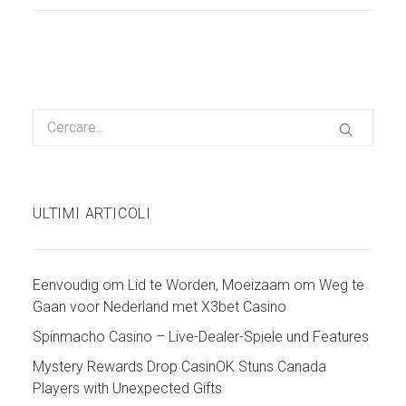
ULTIMI ARTICOLI
Eenvoudig om Lid te Worden, Moeizaam om Weg te
Gaan voor Nederland met X3bet Casino
Spinmacho Casino – Live-Dealer-Spiele und Features
Mystery Rewards Drop CasinOK Stuns Canada
Players with Unexpected Gifts