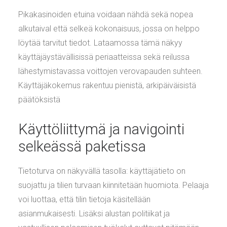
Pikakasinoiden etuina voidaan nähdä sekä nopea
alkutaival että selkeä kokonaisuus, jossa on helppo
löytää tarvitut tiedot. Lataamossa tämä näkyy
käyttäjäystävällisissä periaatteissa sekä reilussa
lähestymistavassa voittojen verovapauden suhteen.
Käyttäjäkokemus rakentuu pienistä, arkipäiväisistä
päätöksistä
Käyttöliittymä ja navigointi
selkeässä paketissa
Tietoturva on näkyvällä tasolla: käyttäjätieto on
suojattu ja tilien turvaan kiinnitetään huomiota. Pelaaja
voi luottaa, että tilin tietoja käsitellään
asianmukaisesti. Lisäksi alustan politiikat ja