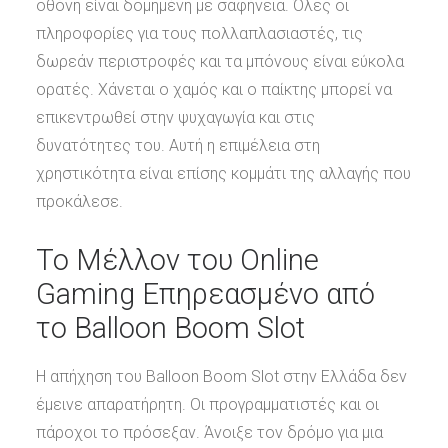
οθόνη είναι δομημένη με σαφήνεια. Όλες οι
πληροφορίες για τους πολλαπλασιαστές, τις
δωρεάν περιστροφές και τα μπόνους είναι εύκολα
ορατές. Χάνεται ο χαμός και ο παίκτης μπορεί να
επικεντρωθεί στην ψυχαγωγία και στις
δυνατότητες του. Αυτή η επιμέλεια στη
χρηστικότητα είναι επίσης κομμάτι της αλλαγής που
προκάλεσε.
Το Μέλλον του Online
Gaming Επηρεασμένο από
το Balloon Boom Slot
Η απήχηση του Balloon Boom Slot στην Ελλάδα δεν
έμεινε απαρατήρητη. Οι προγραμματιστές και οι
πάροχοι το πρόσεξαν. Άνοιξε τον δρόμο για μια