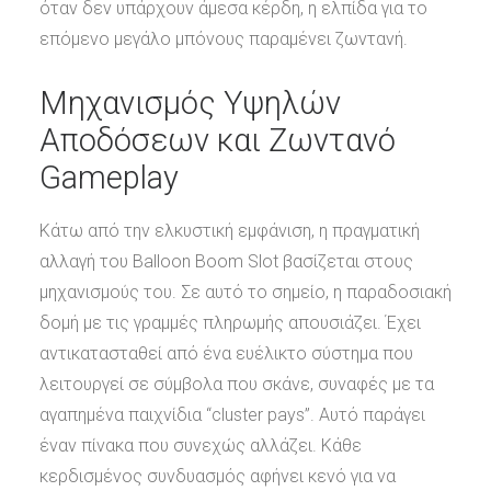
όταν δεν υπάρχουν άμεσα κέρδη, η ελπίδα για το
επόμενο μεγάλο μπόνους παραμένει ζωντανή.
Μηχανισμός Υψηλών
Αποδόσεων και Ζωντανό
Gameplay
Κάτω από την ελκυστική εμφάνιση, η πραγματική
αλλαγή του Balloon Boom Slot βασίζεται στους
μηχανισμούς του. Σε αυτό το σημείο, η παραδοσιακή
δομή με τις γραμμές πληρωμής απουσιάζει. Έχει
αντικατασταθεί από ένα ευέλικτο σύστημα που
λειτουργεί σε σύμβολα που σκάνε, συναφές με τα
αγαπημένα παιχνίδια “cluster pays”. Αυτό παράγει
έναν πίνακα που συνεχώς αλλάζει. Κάθε
κερδισμένος συνδυασμός αφήνει κενό για να