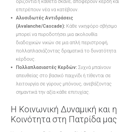
οριζόντια ή κάθετα σκάνε, αποφέρουν κέρδη και
επιτρέπουν νέα να κατέβουν.
Αλυσιδωτές Αντιδράσεις
(Avalanche/Cascade):
Κάθε νικηφόρο σβήσιμο
μπορεί να πυροδοτήσει μια ακολουθία
διαδοχικών νικών σε μια απλή περιστροφή,
πολλαπλασιάζοντας δραματικά το δυνατότητα
κέρδους.
Πολλαπλασιαστές Κερδών:
Συχνά μπαίνουν
απευθείας στο βασικό παιχνίδι ή τίθενται σε
λειτουργία σε γύρους μπόνους, ανεβάζοντας
σημαντικά την αξία κάθε επιτυχίας.
Η Κοινωνική Δυναμική και η
Κοινότητα στη Πατρίδα μας