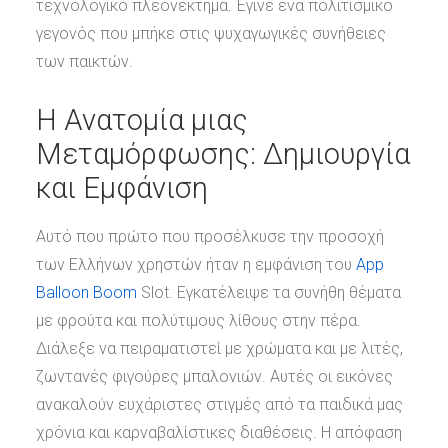
τεχνολογικό πλεονέκτημα. Έγινε ένα πολιτισμικό
γεγονός που μπήκε στις ψυχαγωγικές συνήθειες
των παικτών.
Η Ανατομία μιας
Μεταμόρφωσης: Δημιουργία
και Εμφάνιση
Αυτό που πρώτο που προσέλκυσε την προσοχή
των Ελλήνων χρηστών ήταν η εμφάνιση του
App
Balloon Boom
Slot. Εγκατέλειψε τα συνήθη θέματα
με φρούτα και πολύτιμους λίθους στην πέρα.
Διάλεξε να πειραματιστεί με χρώματα και με λιτές,
ζωντανές φιγούρες μπαλονιών. Αυτές οι εικόνες
ανακαλούν ευχάριστες στιγμές από τα παιδικά μας
χρόνια και καρναβαλίστικες διαθέσεις. Η απόφαση