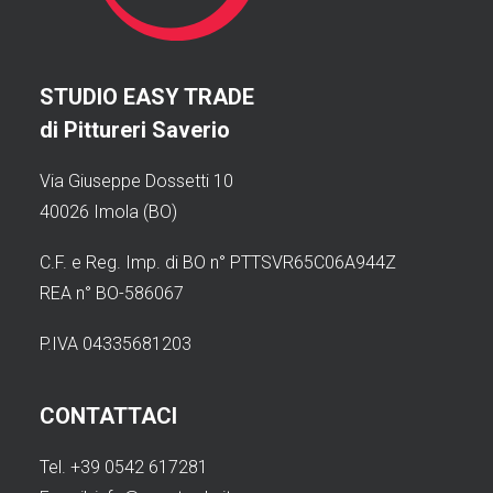
STUDIO EASY TRADE
di Pittureri Saverio
Via Giuseppe Dossetti 10
40026 Imola (BO)
C.F. e Reg. Imp. di BO n° PTTSVR65C06A944Z
REA n° BO-586067
P.IVA 04335681203
CONTATTACI
Tel. +39 0542 617281