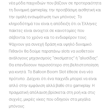
νέα μόδα παιχνιδιών που βάζουν σε προτεραιότητα
τη δυναμική gameplay, την προσβάσιμη αισθητική και
την ομαλή ενσωμάτωση των μπόνους. Το
κληροδότημά του είναι η απόδειξη ότι οι Έλληνες
παίκτες είναι ανοιχτοί σε καινοτομίες που
σέβονται το χρόνο και το ενδιαφέρον τους.
Ψάχνουν για συνεχή δράση και υψηλό δυναμικό.
Πιθανόν θα δούμε παραπάνω slots να υιοθετούν
ανάλογους μηχανισμούς “σκισίματος” ή “αλυσίδας”.
Θα επενδύσουν περισσότερο στη βελτιστοποίηση
για κινητά. Το Balloon Boom Slot έθεσε ένα νέο
πρότυπο. Δείχνει ότι ένα παιχνίδι μπορεί να είναι
απλό στην εμφάνιση αλλά βαθύ στο gameplay. Η
πραγματική απόλαυση βρίσκεται στη ροή και στις
συχνές, μικρές νίκες που οδηγούν στα μεγάλα
μπόνους.