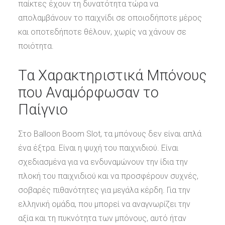
παίκτες έχουν τη δυνατότητα τώρα να
απολαμβάνουν το παιχνίδι σε οποιοδήποτε μέρος
και οποτεδήποτε θέλουν, χωρίς να χάνουν σε
ποιότητα.
Τα Χαρακτηριστικά Μπόνους
που Αναμόρφωσαν το
Παίγνιο
Στο Balloon Boom Slot, τα μπόνους δεν είναι απλά
ένα έξτρα. Είναι η ψυχή του παιχνιδιού. Είναι
σχεδιασμένα για να ενδυναμώνουν την ίδια την
πλοκή του παιχνιδιού και να προσφέρουν συχνές,
σοβαρές πιθανότητες για μεγάλα κέρδη. Για την
ελληνική ομάδα, που μπορεί να αναγνωρίζει την
αξία και τη πυκνότητα των μπόνους, αυτό ήταν