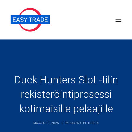
Perché sceglierci
Chi siamo
Servizi
Duck Hunters Slot -tilin
News
rekisteröintiprosessi
Pubblicazioni
kotimaisille pelaajille
Contatti
Ricerca
MAGGIO 17, 2026
|
BY
SAVERIO PITTURERI