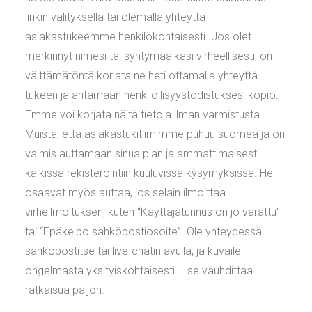
linkin välityksellä tai olemalla yhteyttä
asiakastukeemme henkilökohtaisesti. Jos olet
merkinnyt nimesi tai syntymäaikasi virheellisesti, on
välttämätöntä korjata ne heti ottamalla yhteyttä
tukeen ja antamaan henkilöllisyystodistuksesi kopio.
Emme voi korjata näitä tietoja ilman varmistusta.
Muista, että asiakastukitiimimme puhuu suomea ja on
valmis auttamaan sinua pian ja ammattimaisesti
kaikissa rekisteröintiin kuuluvissa kysymyksissä. He
osaavat myös auttaa, jos selain ilmoittaa
virheilmoituksen, kuten “Käyttäjätunnus on jo varattu”
tai “Epäkelpo sähköpostiosoite”. Ole yhteydessä
sähköpostitse tai live-chatin avulla, ja kuvaile
ongelmasta yksityiskohtaisesti – se vauhdittaa
ratkaisua paljon.