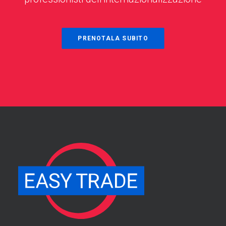
PRENOTALA SUBITO