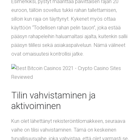
Esimerkiksi, pystyt määrittää päivittäisen rajan 20
euroon, tällöin sovellus tukkii rahan tallettamisen,
silloin kun raja on täyttynyt. Kykenet myös ottaa
käyttöön “Todellisen rahan pelin tauon”, joka estää
pääsyn rahapeleihin haluamaltasi ajalta, kuitenkin sallii
pääsyn tilillesi sekä asiakaspalveluun. Nämä välineet
ovat omaisuutesi kontrollisi jatke.
Tilin vahvistaminen ja
aktivoiminen
Kun olet lähettänyt rekisteröintilomakkeen, seuraava
vaihe on tilisi vahvistaminen. Tämä on keskeinen
turvallisuusvaihe, joka vahvistaa, että olet varmasti se,