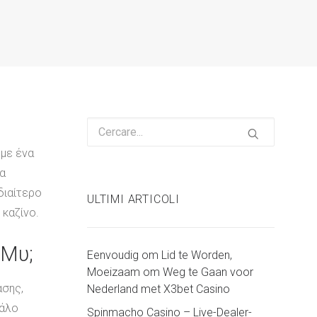
 με ένα
να
διαίτερο
ULTIMI ARTICOLI
 καζίνο.
 Μυ;
Eenvoudig om Lid te Worden,
Moeizaam om Weg te Gaan voor
ασης,
Nederland met X3bet Casino
γάλο
Spinmacho Casino – Live-Dealer-