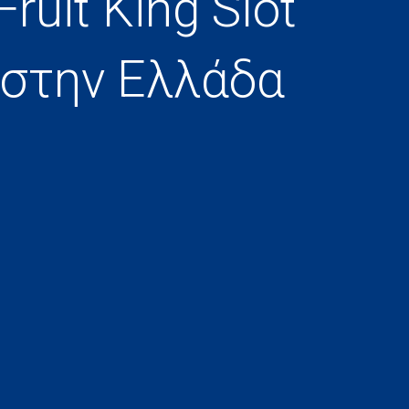
ruit King Slot
 στην Ελλάδα