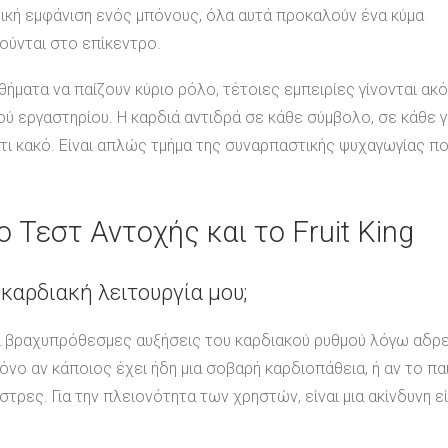
νική εμφάνιση ενός μπόνους, όλα αυτά προκαλούν ένα κύμα
ούνται στο επίκεντρο.
θήματα να παίζουν κύριο ρόλο, τέτοιες εμπειρίες γίνονται ακό
κού εργαστηρίου. Η καρδιά αντιδρά σε κάθε σύμβολο, σε κάθε 
τι κακό. Είναι απλώς τμήμα της συναρπαστικής ψυχαγωγίας π
 Τεστ Αντοχής και το Fruit King
ν καρδιακή λειτουργία μου;
. Οι βραχυπρόθεσμες αυξήσεις του καρδιακού ρυθμού λόγω αδρ
όνο αν κάποιος έχει ήδη μια σοβαρή καρδιοπάθεια, ή αν το παι
τρες. Για την πλειονότητα των χρηστών, είναι μια ακίνδυνη ε