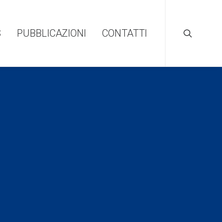
S
PUBBLICAZIONI
CONTATTI