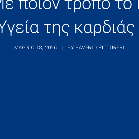
Με ποιον τρόπο το F
 Υγεία της καρδιάς
MAGGIO 18, 2026
|
BY
SAVERIO PITTURERI