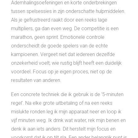
Ademhalingsoefeningen en korte onderbrekingen
tussen spelsessies in zijn onderschatte hulpmiddelen.
Als je gefrustreerd raakt door een reeks lage
multipliers, ga dan even weg. De competitie is een
marathon, geen sprint. Emotionele controle
onderscheidt de goede spelers van de echte
kampioenen. Vergeet niet dat iedereen dezelfde
onzekerheid voelt; wie rustig blijft heeft een duidelijk
voordeel. Focus op je eigen proces, niet op de
resultaten van anderen.
Een concrete techniek die ik gebruik is de ‘5-minuten
regel’. Na elke grote uitbetaling of na een reeks
mislukte ronden leg ik mijn apparaat neer en loop ik
vijf minuten weg. Ik drink wat water, rek mijn benen en
denk ik aan iets anders. Dit herstelt mijn focus en
voorkomt dat ik op tilt sla. Een ander belangrijk punt is