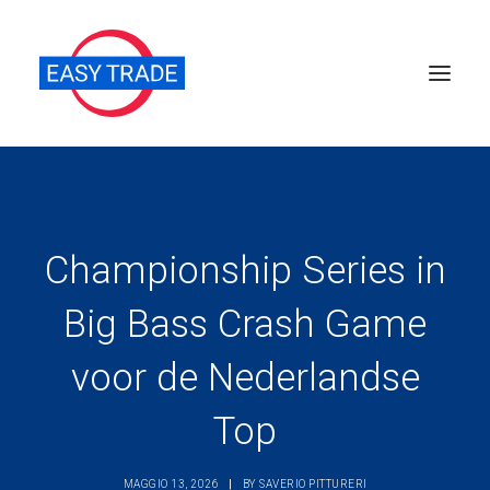
Perché sceglierci
Chi siamo
Championship Series in
Servizi
Big Bass Crash Game
News
Pubblicazioni
voor de Nederlandse
Contatti
Top
Ricerca
MAGGIO 13, 2026
|
BY
SAVERIO PITTURERI