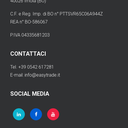
40026 Imola (BO)
C.F. e Reg. Imp. di BO n° PTTSVR65C06A944Z
REA n° BO-586067
P.IVA 04335681203
CONTATTACI
Tel. +39 0542 617281
E-mail:
info@easytrade.it
SOCIAL MEDIA