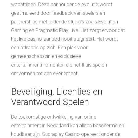
wachttijden. Deze aanhoudende evolutie wordt
gestimuleerd door feedback van spelers en
partnerships met leidende studio’s zoals Evolution
Gaming en Pragmatic Play Live. Het zorgt ervoor dat
het live casino-aanbod nooit stagneert. Het wordt
een attractie op zich. Een plek voor
gemeenschapszin en exclusieve
entertainmentmomenten die het thuis spelen
omvormen tot een evenement.
Beveiliging, Licenties en
Verantwoord Spelen
De toekomstige ontwikkeling van online
entertainment in Nederland kan alleen beschermd en
houdbaar zijn. Supraplay Casino opereert onder de