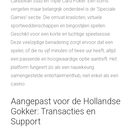
Caribbean Stud en Triple Card Poker. Een soms
vergeten maar belangrijk onderdeel is de ‘Speciale
Games’-sectie. Die omvat krasloten, virtuele
sportweddenschappen en bingostijlen spellen.
Geschikt voor een korte en luchtige speelsessie.
Deze veelzijdige benadering zorgt ervoor dat een
speler, of die nu vijf minuten of twee uur heeft, altijd
een passende en hoogwaardige optie aantreft. Het
platform fungeert zo als een nauwkeurig
samengestelde entertainmenthub, niet enkel als een
casino.
Aangepast voor de Hollandse
Gokker: Transacties en
Support