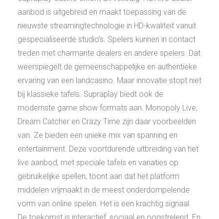
aanbod is uitgebreid en maakt toepassing van de
nieuwste streamingtechnologie in HD-kwaliteit vanuit
gespecialiseerde studio’s. Spelers kunnen in contact
treden met charmante dealers en andere spelers. Dat
weerspiegelt de gemeenschappelijke en authentieke
ervaring van een landcasino. Maar innovatie stopt niet
bij klassieke tafels. Supraplay biedt ook de
modernste game show formats aan. Monopoly Live,
Dream Catcher en Crazy Time zijn daar voorbeelden
van. Ze bieden een unieke mix van spanning en
entertainment. Deze voortdurende uitbreiding van het
live aanbod, met speciale tafels en variaties op
gebruikelijke spellen, toont aan dat het platform
middelen vrijmaakt in de meest onderdompelende
vorm van online spelen. Het is een krachtig signaal.
De toekomst is interactief, sociaal en oogstrelend. En