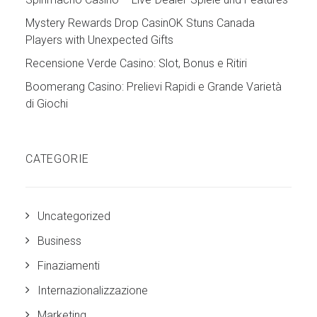
Mystery Rewards Drop CasinOK Stuns Canada
Players with Unexpected Gifts
Recensione Verde Casino: Slot, Bonus e Ritiri
Boomerang Casino: Prelievi Rapidi e Grande Varietà
di Giochi
CATEGORIE
Uncategorized
Business
Finaziamenti
Internazionalizzazione
Marketing