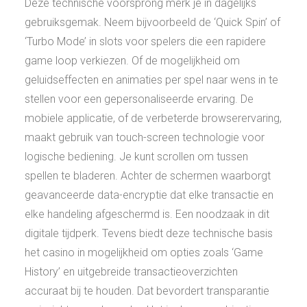
Deze technische voorsprong merk je in dagelijks
gebruiksgemak. Neem bijvoorbeeld de ‘Quick Spin’ of
‘Turbo Mode’ in slots voor spelers die een rapidere
game loop verkiezen. Of de mogelijkheid om
geluidseffecten en animaties per spel naar wens in te
stellen voor een gepersonaliseerde ervaring. De
mobiele applicatie, of de verbeterde browserervaring,
maakt gebruik van touch-screen technologie voor
logische bediening. Je kunt scrollen om tussen
spellen te bladeren. Achter de schermen waarborgt
geavanceerde data-encryptie dat elke transactie en
elke handeling afgeschermd is. Een noodzaak in dit
digitale tijdperk. Tevens biedt deze technische basis
het casino in mogelijkheid om opties zoals ‘Game
History’ en uitgebreide transactieoverzichten
accuraat bij te houden. Dat bevordert transparantie