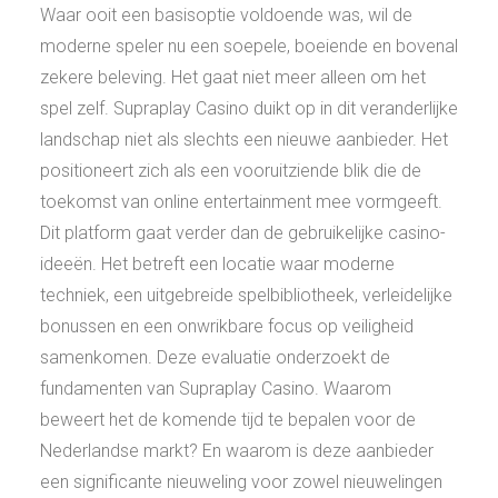
Waar ooit een basisoptie voldoende was, wil de
moderne speler nu een soepele, boeiende en bovenal
zekere beleving. Het gaat niet meer alleen om het
spel zelf. Supraplay Casino duikt op in dit veranderlijke
landschap niet als slechts een nieuwe aanbieder. Het
positioneert zich als een vooruitziende blik die de
toekomst van online entertainment mee vormgeeft.
Dit platform gaat verder dan de gebruikelijke casino-
ideeën. Het betreft een locatie waar moderne
techniek, een uitgebreide spelbibliotheek, verleidelijke
bonussen en een onwrikbare focus op veiligheid
samenkomen. Deze evaluatie onderzoekt de
fundamenten van Supraplay Casino. Waarom
beweert het de komende tijd te bepalen voor de
Nederlandse markt? En waarom is deze aanbieder
een significante nieuweling voor zowel nieuwelingen