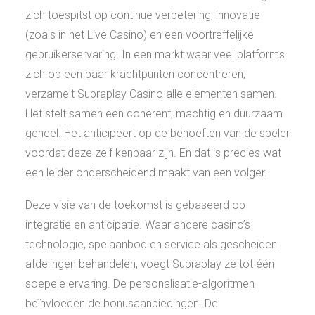
zich toespitst op continue verbetering, innovatie
(zoals in het Live Casino) en een voortreffelijke
gebruikerservaring. In een markt waar veel platforms
zich op een paar krachtpunten concentreren,
verzamelt Supraplay Casino alle elementen samen.
Het stelt samen een coherent, machtig en duurzaam
geheel. Het anticipeert op de behoeften van de speler
voordat deze zelf kenbaar zijn. En dat is precies wat
een leider onderscheidend maakt van een volger.
Deze visie van de toekomst is gebaseerd op
integratie en anticipatie. Waar andere casino’s
technologie, spelaanbod en service als gescheiden
afdelingen behandelen, voegt Supraplay ze tot één
soepele ervaring. De personalisatie-algoritmen
beïnvloeden de bonusaanbiedingen. De