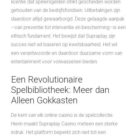
licentie dat spelersgelden strikt gescheiden worden
gehouden van de bedrijfsfondsen. Uitbetalingen zijn
daardoor altijd gewaarborgd. Deze gelaagde aanpak
—van preventie tot interventie en bescherming—is een
ethisch fundament. Het bewijst dat Supraplay zijn
succes niet wil baseren op kwetsbaarheid. Het wil
een verantwoorde en daardoor duurzame vorm van
entertainment voor volwassenen bieden.
Een Revolutionaire
Spelbibliotheek: Meer dan
Alleen Gokkasten
De kern van elk online casino is de spelcollectie.
Hierin maakt Supraplay Casino meteen een sterke
indruk. Het platform beperkt zich niet tot een