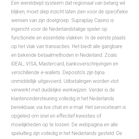
Een wereldwijd systeem dat regionaal van belang wil
blijken, moet diep inzicht laten zien voor de specifieke
wensen van zijn doelgroep. Supraplay Casino is
ingericht voor de Nederlandstalige speler op
functionele en essentiële vlakken. In de eerste plaats
op het vlak van transacties. Het biedt alle gangbare
en bekende betaalmethoden in Nederland. Zoals
iDEAL, VISA, Mastercard, bankoverschrijvingen en
verschillende e-wallets. Deposito’s zijn bijna
onmiddellijk uitgevoerd. Uitbetalingen worden vlot
verwerkt met duidelijke werkwijzen. Verder is de
klantenondersteuning volledig in het Nederlands
bereikbaar, via live chat en e-mail. Het serviceteam is
opgeleid om snel en effectief kwesties of
moeilijkheden op te lossen. De webpagina en alle
speluitleg zijn volledig in het Nederlands gesteld. De