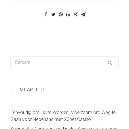
ULTIMI ARTICOLI
Eenvoudig om Lid te Worden, Moeizaam om Weg te
Gaan voor Nederland met X3bet Casino
Spinmacho Casino – Live-Dealer-Spiele und Features