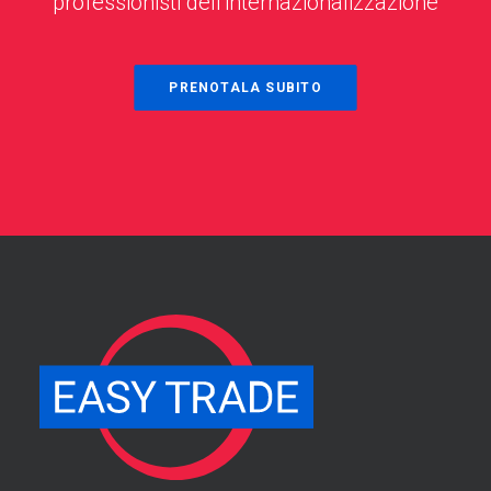
professionisti dell'internazionalizzazione
PRENOTALA SUBITO