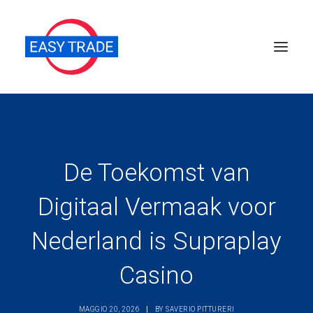
Perché sceglierci
Chi siamo
De Toekomst van
Servizi
Digitaal Vermaak voor
News
Pubblicazioni
Nederland is Supraplay
Contatti
Casino
Ricerca
MAGGIO 20, 2026
|
BY
SAVERIO PITTURERI