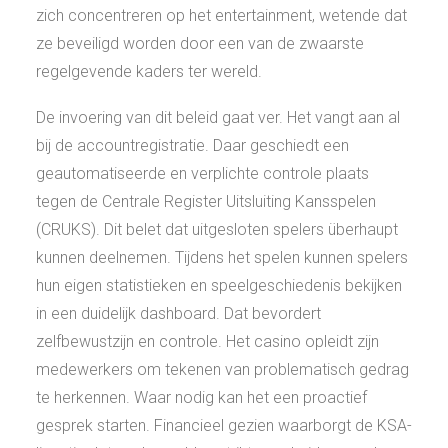
zich concentreren op het entertainment, wetende dat
ze beveiligd worden door een van de zwaarste
regelgevende kaders ter wereld.
De invoering van dit beleid gaat ver. Het vangt aan al
bij de accountregistratie. Daar geschiedt een
geautomatiseerde en verplichte controle plaats
tegen de Centrale Register Uitsluiting Kansspelen
(CRUKS). Dit belet dat uitgesloten spelers überhaupt
kunnen deelnemen. Tijdens het spelen kunnen spelers
hun eigen statistieken en speelgeschiedenis bekijken
in een duidelijk dashboard. Dat bevordert
zelfbewustzijn en controle. Het casino opleidt zijn
medewerkers om tekenen van problematisch gedrag
te herkennen. Waar nodig kan het een proactief
gesprek starten. Financieel gezien waarborgt de KSA-