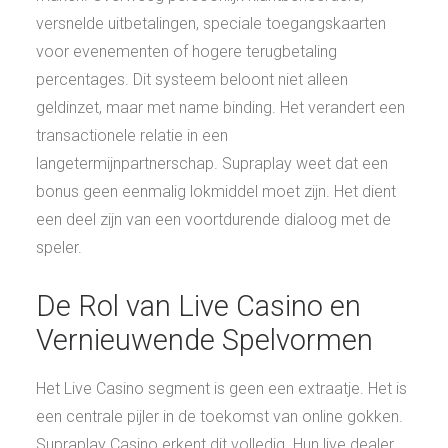
versnelde uitbetalingen, speciale toegangskaarten
voor evenementen of hogere terugbetaling
percentages. Dit systeem beloont niet alleen
geldinzet, maar met name binding. Het verandert een
transactionele relatie in een
langetermijnpartnerschap. Supraplay weet dat een
bonus geen eenmalig lokmiddel moet zijn. Het dient
een deel zijn van een voortdurende dialoog met de
speler.
De Rol van Live Casino en
Vernieuwende Spelvormen
Het Live Casino segment is geen een extraatje. Het is
een centrale pijler in de toekomst van online gokken.
Supraplay Casino erkent dit volledig. Hun live dealer