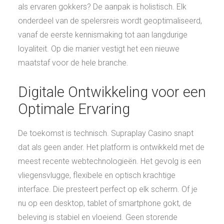
als ervaren gokkers? De aanpak is holistisch. Elk
onderdeel van de spelersreis wordt geoptimaliseerd,
vanaf de eerste kennismaking tot aan langdurige
loyaliteit. Op die manier vestigt het een nieuwe
maatstaf voor de hele branche.
Digitale Ontwikkeling voor een
Optimale Ervaring
De toekomst is technisch. Supraplay Casino snapt
dat als geen ander. Het platform is ontwikkeld met de
meest recente webtechnologieën. Het gevolg is een
vliegensvlugge, flexibele en optisch krachtige
interface. Die presteert perfect op elk scherm. Of je
nu op een desktop, tablet of smartphone gokt, de
beleving is stabiel en vloeiend. Geen storende