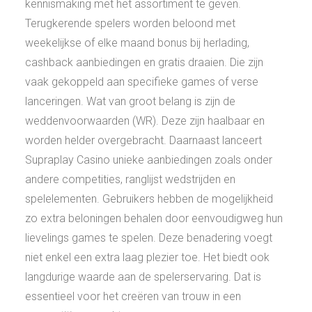
kennismaking met het assortiment te geven.
Terugkerende spelers worden beloond met
weekelijkse of elke maand bonus bij herlading,
cashback aanbiedingen en gratis draaien. Die zijn
vaak gekoppeld aan specifieke games of verse
lanceringen. Wat van groot belang is zijn de
weddenvoorwaarden (WR). Deze zijn haalbaar en
worden helder overgebracht. Daarnaast lanceert
Supraplay Casino unieke aanbiedingen zoals onder
andere competities, ranglijst wedstrijden en
spelelementen. Gebruikers hebben de mogelijkheid
zo extra beloningen behalen door eenvoudigweg hun
lievelings games te spelen. Deze benadering voegt
niet enkel een extra laag plezier toe. Het biedt ook
langdurige waarde aan de spelerservaring. Dat is
essentieel voor het creëren van trouw in een