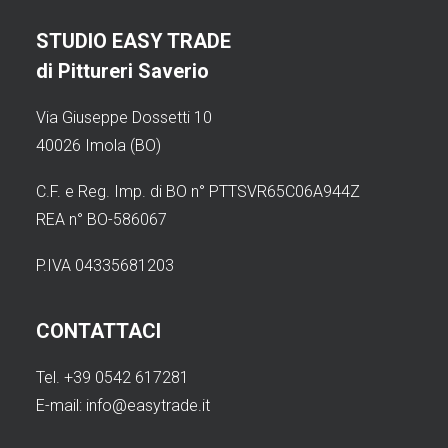
STUDIO EASY TRADE
di Pittureri Saverio
Via Giuseppe Dossetti 10
40026 Imola (BO)
C.F. e Reg. Imp. di BO n° PTTSVR65C06A944Z
REA n° BO-586067
P.IVA 04335681203
CONTATTACI
Tel. +39 0542 617281
E-mail:
info@easytrade.it