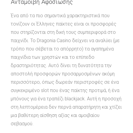
Ανταμοιβή Αφοσίωσης
Ένα από τα πιο σημαντικά χαρακτηριστικά που
τονίζουν οι Έλληνες παίκτες είναι οι προσφορές
που στηρίζονται στη δική τους συμπεριφορά στο
παιχνίδι. Το Dragonia Casino δείχνει να αναλύει (με
τρόπο που σέβεται το απόρρητο) τα αγαπημένα
παιχνίδια των χρηστών και το επίπεδο
δραστηριότητας. Αυτό δίνει τη δυνατότητα την
αποστολή προσφορών προσαρμοσμένων ακόμη
περισσότερο, όπως δωρεάν περιστροφές σε ένα
συγκεκριμένο slot που ένας παίκτης προτιμά, ή ένα
μπόνους για ένα τραπέζι blackjack. Αυτή η προσοχή
στη λεπτομέρεια δεν περνά απαρατήρητη και χτίζει
μια βαθύτερη αίσθηση αξίας και αμοιβαίου
σεβασμού.