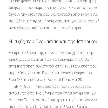
Casino φαίνεται να έχει συνειδητοποιήσει αυτή τη
διαφορά, προσαρμόζοντας τις επικοινωνίες του να
δίνουν την αίσθηση σαν μια πρόταση από έναν φίλο
που ξέρει τις προτιμήσεις σας, αντί για μία εμπορική
ανακοίνωση από ένα απρόσωπο σύστημα.
Η Ισχύς του Ονομασίας και της Ιστορικού
Η εκμετάλλευση της επωνυμίας του χρήστη στην
επικοινωνία είναι απλώς το ξεκίνημα. Η αληθινή
ατομικοποίηση συνίσταται στην εκμετάλλευση του
παρελθόντος του. Ένα ηλεκτρονικό μήνυμα που
λέει “Ελάτε πίσω στο Book of Dead για 20
___SPIN_259___” παρουσιάζει πολύ μεγαλύτερο
αντίκτυπο από ένα μήνυμα που απλά αναφέρει “20
Δωρεάν Περιστροφές”. Αυτή η τακτική αποδεικνύει
πως το καζίνο δεν σας αποστέλλει απλά μια