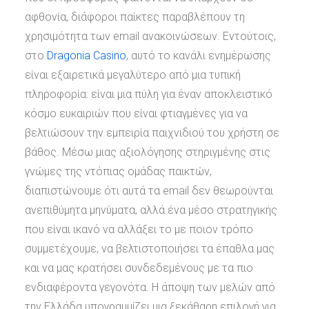
αφθονία, διάφοροι παίκτες παραβλέπουν τη
χρησιμότητα των email ανακοινώσεων. Εντούτοις,
στο
Dragonia Casino
, αυτό το κανάλι ενημέρωσης
είναι εξαιρετικά μεγαλύτερο από μια τυπική
πληροφορία: είναι μια πύλη για έναν αποκλειστικό
κόσμο ευκαιριών που είναι φτιαγμένες για να
βελτιώσουν την εμπειρία παιχνιδιού του χρήστη σε
βάθος. Μέσω μιας αξιολόγησης στηριγμένης στις
γνώμες της ντόπιας ομάδας παικτών,
διαπιστώνουμε ότι αυτά τα email δεν θεωρούνται
ανεπιθύμητα μηνύματα, αλλά ένα μέσο στρατηγικής
που είναι ικανό να αλλάξει το με ποιον τρόπο
συμμετέχουμε, να βελτιστοποιήσει τα έπαθλα μας
και να μας κρατήσει συνδεδεμένους με τα πιο
ενδιαφέροντα γεγονότα. Η άποψη των μελών από
την Ελλάδα υπογραμμίζει μια ξεκάθαρη επιλογή για