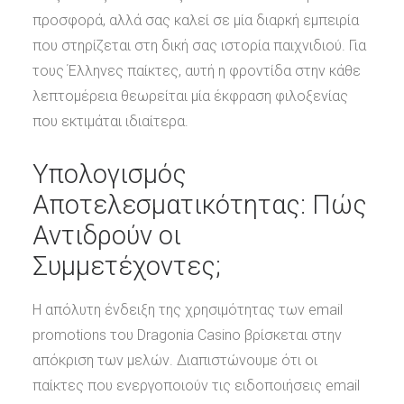
προσφορά, αλλά σας καλεί σε μία διαρκή εμπειρία
που στηρίζεται στη δική σας ιστορία παιχνιδιού. Για
τους Έλληνες παίκτες, αυτή η φροντίδα στην κάθε
λεπτομέρεια θεωρείται μία έκφραση φιλοξενίας
που εκτιμάται ιδιαίτερα.
Υπολογισμός
Αποτελεσματικότητας: Πώς
Αντιδρούν οι
Συμμετέχοντες;
Η απόλυτη ένδειξη της χρησιμότητας των email
promotions του Dragonia Casino βρίσκεται στην
απόκριση των μελών. Διαπιστώνουμε ότι οι
παίκτες που ενεργοποιούν τις ειδοποιήσεις email