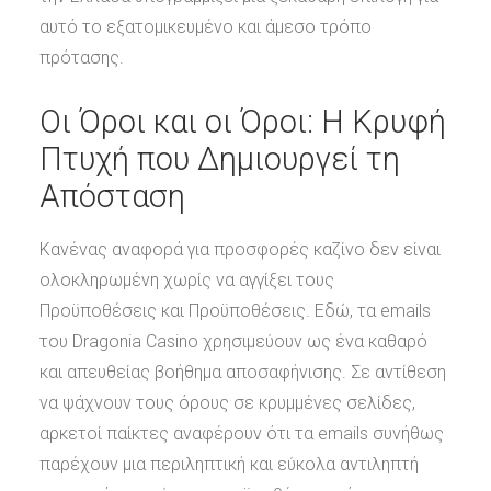
αυτό το εξατομικευμένο και άμεσο τρόπο
πρότασης.
Οι Όροι και οι Όροι: Η Κρυφή
Πτυχή που Δημιουργεί τη
Απόσταση
Κανένας αναφορά για προσφορές καζίνο δεν είναι
ολοκληρωμένη χωρίς να αγγίξει τους
Προϋποθέσεις και Προϋποθέσεις. Εδώ, τα emails
του Dragonia Casino χρησιμεύουν ως ένα καθαρό
και απευθείας βοήθημα αποσαφήνισης. Σε αντίθεση
να ψάχνουν τους όρους σε κρυμμένες σελίδες,
αρκετοί παίκτες αναφέρουν ότι τα emails συνήθως
παρέχουν μια περιληπτική και εύκολα αντιληπτή