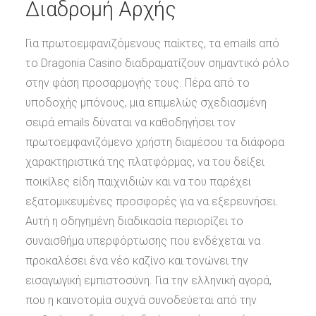
Διαδρομή Αρχής
Για πρωτοεμφανιζόμενους παίκτες, τα emails από
το Dragonia Casino διαδραματίζουν σημαντικό ρόλο
στην φάση προσαρμογής τους. Πέρα από το
υποδοχής μπόνους, μια επιμελώς σχεδιασμένη
σειρά emails δύναται να καθοδηγήσει τον
πρωτοεμφανιζόμενο χρήστη διαμέσου τα διάφορα
χαρακτηριστικά της πλατφόρμας, να του δείξει
ποικίλες είδη παιχνιδιών και να του παρέχει
εξατομικευμένες προσφορές για να εξερευνήσει.
Αυτή η οδηγημένη διαδικασία περιορίζει το
συναισθήμα υπερφόρτωσης που ενδέχεται να
προκαλέσει ένα νέο καζίνο και τονώνει την
εισαγωγική εμπιστοσύνη. Για την ελληνική αγορά,
που η καινοτομία συχνά συνοδεύεται από την