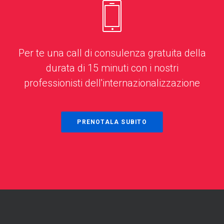
Per te una call di consulenza gratuita della
durata di 15 minuti con i nostri
professionisti dell'internazionalizzazione
PRENOTALA SUBITO