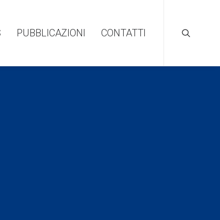
S
PUBBLICAZIONI
CONTATTI