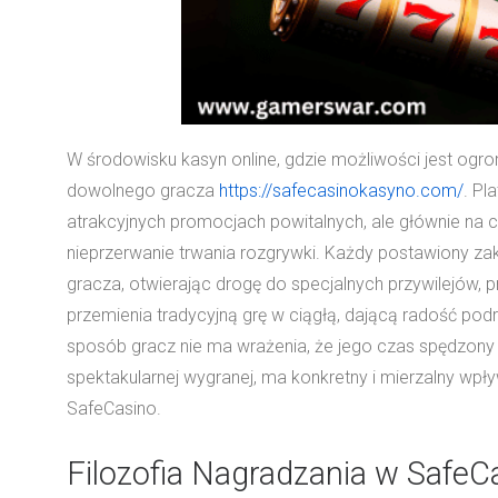
W środowisku kasyn online, gdzie możliwości jest ogro
dowolnego gracza
https://safecasinokasyno.com/
. Pl
atrakcyjnych promocjach powitalnych, ale głównie na
nieprzerwanie trwania rozgrywki. Każdy postawiony zakł
gracza, otwierając drogę do specjalnych przywilejów, p
przemienia tradycyjną grę w ciągłą, dającą radość podr
sposób gracz nie ma wrażenia, że jego czas spędzony 
spektakularnej wygranej, ma konkretny i mierzalny wp
SafeCasino.
Filozofia Nagradzania w SafeC