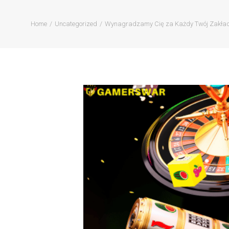
Home
Uncategorized
Wynagradzamy Cię za Każdy Twój Zakład