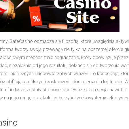
mny, SafeCasino odznacza się filozofią, które uwzględnia akty
atforma tworzy swoją przewagę nie tylko na obszernej ofercie gi
 całościowym mechanizmie nagradzania, który obowiązuje przez
ad, niezależnie od jego rezultatu, dokłada się do tworzenia war
remii pieniężnych i niepowtarzalnych wrażeń. To koncepcja, któr
óż obfitującą dalszych zaskoczeń i docenienia dla lojalności. W
lub fundusze zostały stracone, ponieważ każda sesja, nawet ta
ływ na jego rangę oraz kolejne korzyści w ekosystemie ekosyst
asino