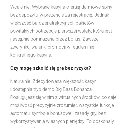
Wcale nie. Wybrane kasyna oferują darmowe spiny
bez depozytu, w prezencie za rejestrację. Jednak
większość bardziej atrakcyjnych pakietów
powitalnych potrzebuje pierwszej wpłaty, która jest
następnie pomnażana przez bonus. Zawsze
zweryfikuj warunki promocji w regulaminie
konkretnego kasyna.
Czy mogę szkolić się grę bez ryzyka?
Naturalnie. Zdecydowana większość kasyn
udostępnia tryb demo Big Bass Bonanza.
Posługujesz się w nim z wirtualnych środków, co daje
możliwość precyzyjnie zrozumieć wszystkie funkcje
automatu, symbole bonusowe i zasady gry, bez
wykorzystywania własnych pieniędzy. To doskonały