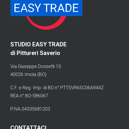
STUDIO EASY TRADE
di Pittureri Saverio
Via Giuseppe Dossetti 10
40026 Imola (BO)
C.F. e Reg. Imp. di BO n° PTTSVR65C06A944Z
REA n° BO-586067
P.IVA 04335681203
CONTATTACI