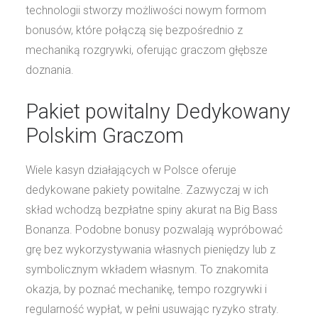
technologii stworzy możliwości nowym formom
bonusów, które połączą się bezpośrednio z
mechaniką rozgrywki, oferując graczom głębsze
doznania.
Pakiet powitalny Dedykowany
Polskim Graczom
Wiele kasyn działających w Polsce oferuje
dedykowane pakiety powitalne. Zazwyczaj w ich
skład wchodzą bezpłatne spiny akurat na Big Bass
Bonanza. Podobne bonusy pozwalają wypróbować
grę bez wykorzystywania własnych pieniędzy lub z
symbolicznym wkładem własnym. To znakomita
okazja, by poznać mechanikę, tempo rozgrywki i
regularność wypłat, w pełni usuwając ryzyko straty.