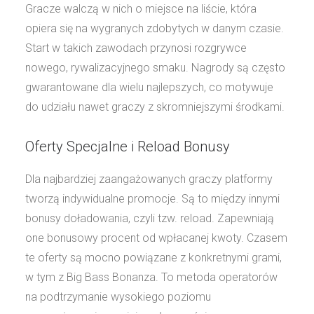
Gracze walczą w nich o miejsce na liście, która
opiera się na wygranych zdobytych w danym czasie.
Start w takich zawodach przynosi rozgrywce
nowego, rywalizacyjnego smaku. Nagrody są często
gwarantowane dla wielu najlepszych, co motywuje
do udziału nawet graczy z skromniejszymi środkami.
Oferty Specjalne i Reload Bonusy
Dla najbardziej zaangażowanych graczy platformy
tworzą indywidualne promocje. Są to między innymi
bonusy doładowania, czyli tzw. reload. Zapewniają
one bonusowy procent od wpłacanej kwoty. Czasem
te oferty są mocno powiązane z konkretnymi grami,
w tym z Big Bass Bonanza. To metoda operatorów
na podtrzymanie wysokiego poziomu