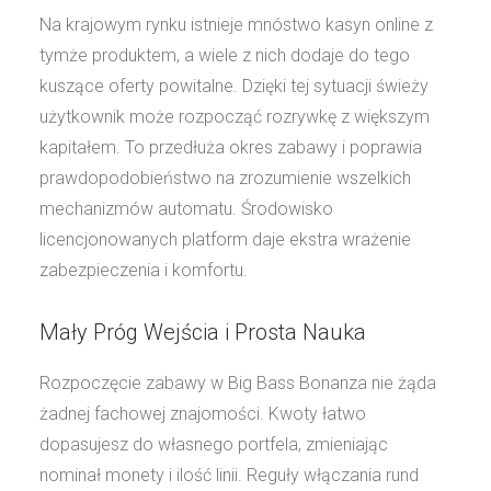
Na krajowym rynku istnieje mnóstwo kasyn online z
tymże produktem, a wiele z nich dodaje do tego
kuszące oferty powitalne. Dzięki tej sytuacji świeży
użytkownik może rozpocząć rozrywkę z większym
kapitałem. To przedłuża okres zabawy i poprawia
prawdopodobieństwo na zrozumienie wszelkich
mechanizmów automatu. Środowisko
licencjonowanych platform daje ekstra wrażenie
zabezpieczenia i komfortu.
Mały Próg Wejścia i Prosta Nauka
Rozpoczęcie zabawy w Big Bass Bonanza nie żąda
żadnej fachowej znajomości. Kwoty łatwo
dopasujesz do własnego portfela, zmieniając
nominał monety i ilość linii. Reguły włączania rund