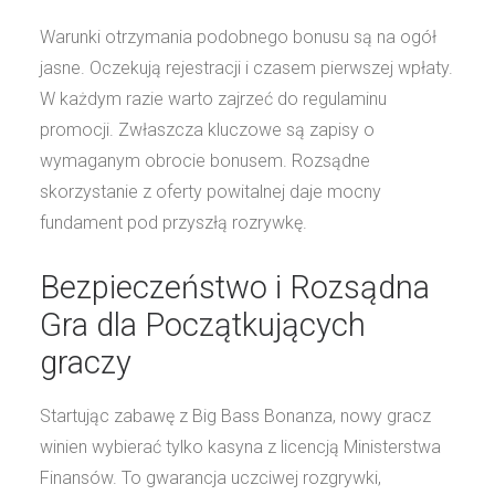
Warunki otrzymania podobnego bonusu są na ogół
jasne. Oczekują rejestracji i czasem pierwszej wpłaty.
W każdym razie warto zajrzeć do regulaminu
promocji. Zwłaszcza kluczowe są zapisy o
wymaganym obrocie bonusem. Rozsądne
skorzystanie z oferty powitalnej daje mocny
fundament pod przyszłą rozrywkę.
Bezpieczeństwo i Rozsądna
Gra dla Początkujących
graczy
Startując zabawę z Big Bass Bonanza, nowy gracz
winien wybierać tylko kasyna z licencją Ministerstwa
Finansów. To gwarancja uczciwej rozgrywki,