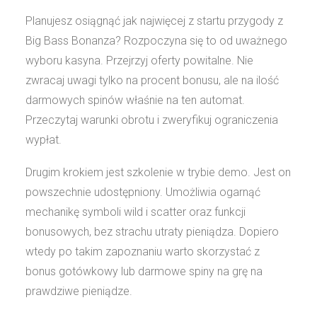
Planujesz osiągnąć jak najwięcej z startu przygody z
Big Bass Bonanza? Rozpoczyna się to od uważnego
wyboru kasyna. Przejrzyj oferty powitalne. Nie
zwracaj uwagi tylko na procent bonusu, ale na ilość
darmowych spinów właśnie na ten automat.
Przeczytaj warunki obrotu i zweryfikuj ograniczenia
wypłat.
Drugim krokiem jest szkolenie w trybie demo. Jest on
powszechnie udostępniony. Umożliwia ogarnąć
mechanikę symboli wild i scatter oraz funkcji
bonusowych, bez strachu utraty pieniądza. Dopiero
wtedy po takim zapoznaniu warto skorzystać z
bonus gotówkowy lub darmowe spiny na grę na
prawdziwe pieniądze.