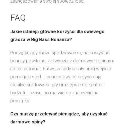
zaangażowania swojej społeczności.
FAQ
Jakie istnieją główne korzyści dla świeżego
gracza w Big Bass Bonanza?
Początkujący może spodziewać się na korzystne
bonusy powitalne, zazwyczaj z darmowymi spinami
na ten automat. Łatwe zasady i mały próg wejścia
pomagają start. Licencjonowane kasyna dają
stabilne środowisko gry oraz opcje do kontroli
budżetu i czasu, co ma wielkie znaczenie na
początku.
Czy muszę przelewać pieniądze, aby uzyskać
darmowe spiny?