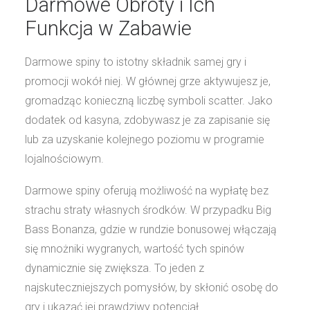
Darmowe Obroty i Ich
Funkcja w Zabawie
Darmowe spiny to istotny składnik samej gry i
promocji wokół niej. W głównej grze aktywujesz je,
gromadząc konieczną liczbę symboli scatter. Jako
dodatek od kasyna, zdobywasz je za zapisanie się
lub za uzyskanie kolejnego poziomu w programie
lojalnościowym.
Darmowe spiny oferują możliwość na wypłatę bez
strachu straty własnych środków. W przypadku Big
Bass Bonanza, gdzie w rundzie bonusowej włączają
się mnożniki wygranych, wartość tych spinów
dynamicznie się zwiększa. To jeden z
najskuteczniejszych pomysłów, by skłonić osobę do
gry i ukazać jej prawdziwy potencjał.