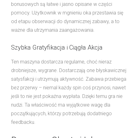
bonusowych są łatwe i jasno opisane w części
pomocy. Użytkownik w mgnieniu oka przestawia się
od etapu obserwacji do dynamicznej zabawy, a to
ważne dla utrzymania zaangażowania.
Szybka Gratyfikacja i Ciągła Akcja
Ten maszyna dostarcza regularne, choć nieraz
drobniejsze, wygrane. Dostarczają one błyskawicznej
satysfakcji i utrzymują aktywność. Zabawa przebiega
bez przerwy – niemal każdy spin coś przynosi, nawet
jeśli to nie jest pokaźna wypłata. Dzięki temu gra nie
nudzi. Ta właściwość ma wyjątkowe wagę dla
początkujących, którzy potrzebują dodatniego
feedbacku.