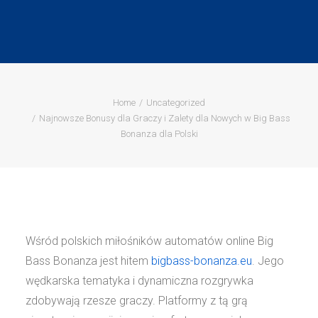
Home
Uncategorized
Najnowsze Bonusy dla Graczy i Zalety dla Nowych w Big Bass
Bonanza dla Polski
Wśród polskich miłośników automatów online Big
Bass Bonanza jest hitem
bigbass-bonanza.eu
. Jego
wędkarska tematyka i dynamiczna rozgrywka
zdobywają rzesze graczy. Platformy z tą grą