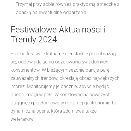
Trzymaj przy sobie również praktyczną apteczkę z
opaską na ewentualne odparzenia.
Festiwalowe Aktualności i
Trendy 2024
Polskie festiwale kulinarne nieustannie przeobrażają
się, odpowiadając na oczekiwania świadomych
konsumentów. W bieżącym sezonie panuje parę
zauważalnych trendów, określają obraz największych
imprez. Monitorujemy je bacznie, abyście będąc
obecni, mogli w pełni zakosztować najnowszych
osiągnięć i przełomowe w rodzimej gastronomii. To
dynamiczna scena, która zdumiewa także
weteranów.