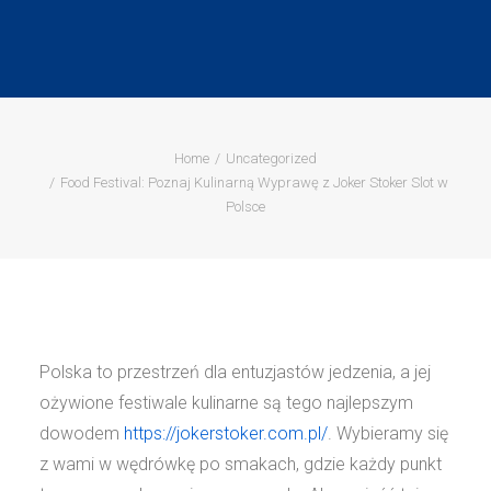
Home
Uncategorized
Food Festival: Poznaj Kulinarną Wyprawę z Joker Stoker Slot w
Polsce
Polska to przestrzeń dla entuzjastów jedzenia, a jej
ożywione festiwale kulinarne są tego najlepszym
dowodem
https://jokerstoker.com.pl/
. Wybieramy się
z wami w wędrówkę po smakach, gdzie każdy punkt