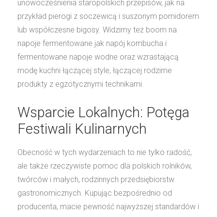
unowocześnienia staropolskich przepisów, jak na
przykład pierogi z soczewicą i suszonym pomidorem
lub współczesne bigosy. Widzimy też boom na
napoje fermentowane jak napój kombucha i
fermentowane napoje wodne oraz wzrastającą
modę kuchni łączącej style, łączącej rodzime
produkty z egzotycznymi technikami.
Wsparcie Lokalnych: Potęga
Festiwali Kulinarnych
Obecność w tych wydarzeniach to nie tylko radość,
ale także rzeczywiste pomoc dla polskich rolników,
twórców i małych, rodzinnych przedsiębiorstw
gastronomicznych. Kupując bezpośrednio od
producenta, macie pewność najwyższej standardów i