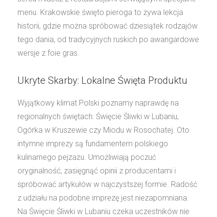
menu. Krakowskie święto pieroga to żywa lekcja
historii, gdzie można spróbować dziesiątek rodzajów
tego dania, od tradycyjnych ruskich po awangardowe
wersje z foie gras.
Ukryte Skarby: Lokalne Święta Produktu
Wyjątkowy klimat Polski poznamy naprawdę na
regionalnych świętach: Święcie Śliwki w Lubaniu,
Ogórka w Kruszewie czy Miodu w Rosochatej. Oto
intymne imprezy są fundamentem polskiego
kulinarnego pejzażu. Umożliwiają poczuć
oryginalność, zasięgnąć opinii z producentami i
spróbować artykułów w najczystszej formie. Radość
z udziału na podobne imprezę jest niezapomniana.
Na Święcie Śliwki w Lubaniu czeka uczestników nie