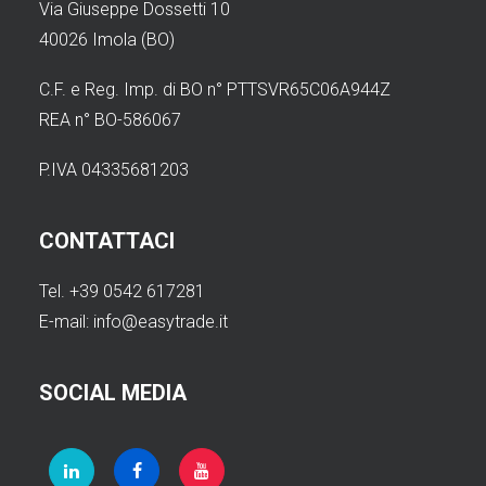
Via Giuseppe Dossetti 10
40026 Imola (BO)
C.F. e Reg. Imp. di BO n° PTTSVR65C06A944Z
REA n° BO-586067
P.IVA 04335681203
CONTATTACI
Tel. +39 0542 617281
E-mail:
info@easytrade.it
SOCIAL MEDIA