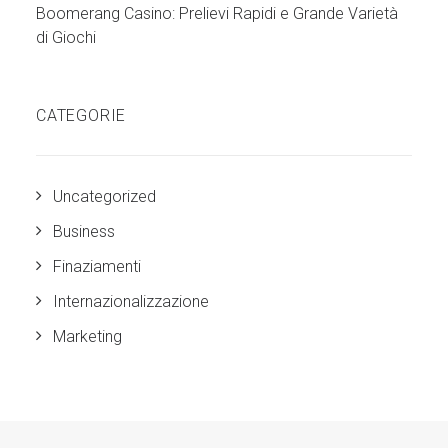
Boomerang Casino: Prelievi Rapidi e Grande Varietà
di Giochi
CATEGORIE
Uncategorized
Business
Finaziamenti
Internazionalizzazione
Marketing