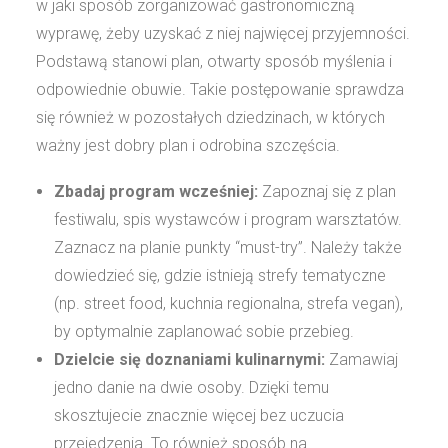
w jaki sposób zorganizować gastronomiczną
wyprawę, żeby uzyskać z niej najwięcej przyjemności.
Podstawą stanowi plan, otwarty sposób myślenia i
odpowiednie obuwie. Takie postępowanie sprawdza
się również w pozostałych dziedzinach, w których
ważny jest dobry plan i odrobina szczęścia.
Zbadaj program wcześniej:
Zapoznaj się z plan
festiwalu, spis wystawców i program warsztatów.
Zaznacz na planie punkty “must-try”. Należy także
dowiedzieć się, gdzie istnieją strefy tematyczne
(np. street food, kuchnia regionalna, strefa vegan),
by optymalnie zaplanować sobie przebieg.
Dzielcie się doznaniami kulinarnymi:
Zamawiaj
jedno danie na dwie osoby. Dzięki temu
skosztujecie znacznie więcej bez uczucia
przejedzenia. To również sposób na