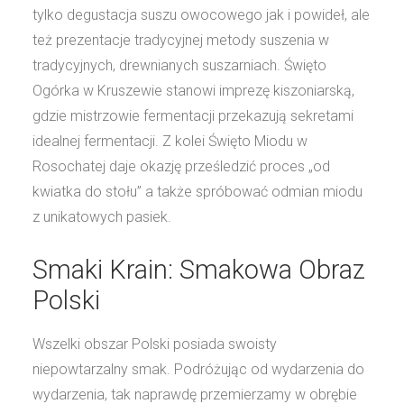
tylko degustacja suszu owocowego jak i powideł, ale
też prezentacje tradycyjnej metody suszenia w
tradycyjnych, drewnianych suszarniach. Święto
Ogórka w Kruszewie stanowi imprezę kiszoniarską,
gdzie mistrzowie fermentacji przekazują sekretami
idealnej fermentacji. Z kolei Święto Miodu w
Rosochatej daje okazję prześledzić proces „od
kwiatka do stołu” a także spróbować odmian miodu
z unikatowych pasiek.
Smaki Krain: Smakowa Obraz
Polski
Wszelki obszar Polski posiada swoisty
niepowtarzalny smak. Podróżując od wydarzenia do
wydarzenia, tak naprawdę przemierzamy w obrębie