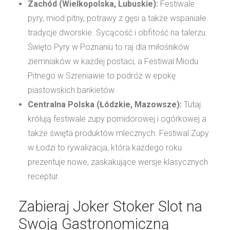
Zachód (Wielkopolska, Lubuskie):
Festiwale
pyry, miod pitny, potrawy z gęsi a także wspaniałe
tradycje dworskie. Sycącość i obfitość na talerzu.
Święto Pyry w Poznaniu to raj dla miłośników
ziemniaków w każdej postaci, a Festiwal Miodu
Pitnego w Szreniawie to podróż w epokę
piastowskich bankietów.
Centralna Polska (Łódzkie, Mazowsze):
Tutaj
królują festiwale zupy pomidorowej i ogórkowej a
także święta produktów mlecznych. Festiwal Zupy
w Łodzi to rywalizacja, która każdego roku
prezentuje nowe, zaskakujące wersje klasycznych
receptur.
Zabieraj Joker Stoker Slot na
Swoją Gastronomiczną