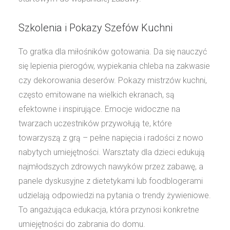
Szkolenia i Pokazy Szefów Kuchni
To gratka dla miłośników gotowania. Da się nauczyć
się lepienia pierogów, wypiekania chleba na zakwasie
czy dekorowania deserów. Pokazy mistrzów kuchni,
często emitowane na wielkich ekranach, są
efektowne i inspirujące. Emocje widoczne na
twarzach uczestników przywołują te, które
towarzyszą z grą – pełne napięcia i radości z nowo
nabytych umiejętności. Warsztaty dla dzieci edukują
najmłodszych zdrowych nawyków przez zabawę, a
panele dyskusyjne z dietetykami lub foodblogerami
udzielają odpowiedzi na pytania o trendy żywieniowe.
To angażująca edukacja, która przynosi konkretne
umiejętności do zabrania do domu.