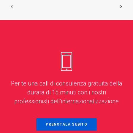
Per te una call di consulenza gratuita della
durata di 15 minuti con i nostri
professionisti dell'internazionalizzazione
PRENOTALA SUBITO