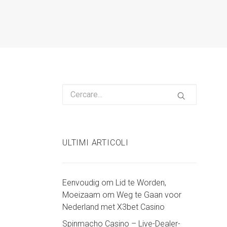
ULTIMI ARTICOLI
Eenvoudig om Lid te Worden,
Moeizaam om Weg te Gaan voor
Nederland met X3bet Casino
Spinmacho Casino – Live-Dealer-