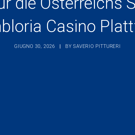
ür die Österreichs S
loria Casino Plat
GIUGNO 30, 2026
|
BY
SAVERIO PITTURERI