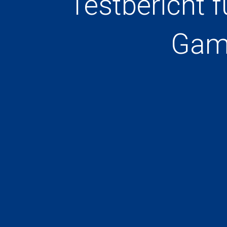
Testbericht f
Gamb