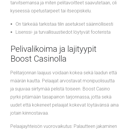
tarvitsemansa ja miten pelitavoitteet saavutetaan, oli
kyseessä opetustarpeet tai itseopiskelu.
On tärkeää tarkistaa tilin asetukset säännöllisesti
Lisenssi- ja turvallisuustiedot löytyvät footerista
Pelivalikoima ja lajityypit
Boost Casinolla
Pelitarjonnan laajuus voidaan kokea sekä laadun että
määrän kautta. Pelaajat arvostavat monipuolisuutta
ja sujuvaa siirtymää pelistä toiseen. Boost Casino
pyrkii pitämään tasapainon tarjonnassa, jotta sekä
uudet että kokeneet pelaajat kokevat löytävänsä aina
jotain kiinnostavaa.
Pelaajayhteisön vuorovaikutus: Palautteen jakaminen