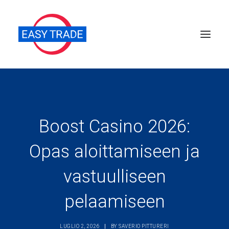
Perché sceglierci
Chi siamo
Boost Casino 2026:
Servizi
Opas aloittamiseen ja
News
Pubblicazioni
vastuulliseen
Contatti
pelaamiseen
Ricerca
LUGLIO 2, 2026
|
BY
SAVERIO PITTURERI