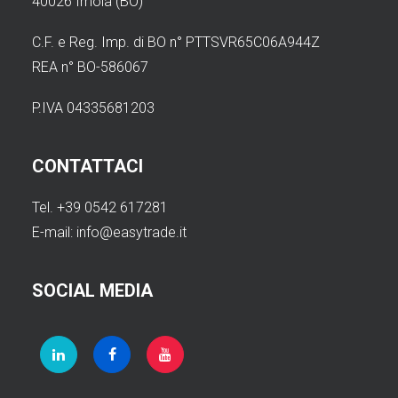
40026 Imola (BO)
C.F. e Reg. Imp. di BO n° PTTSVR65C06A944Z
REA n° BO-586067
P.IVA 04335681203
CONTATTACI
Tel. +39 0542 617281
E-mail:
info@easytrade.it
SOCIAL MEDIA