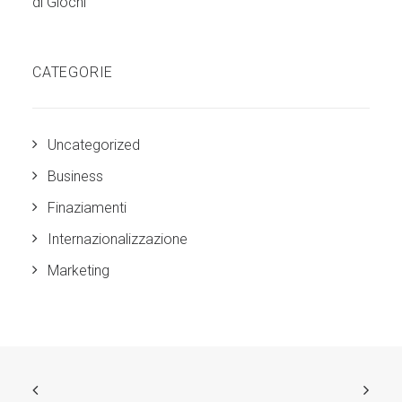
di Giochi
CATEGORIE
Uncategorized
Business
Finaziamenti
Internazionalizzazione
Marketing