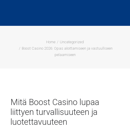
Home
Uncategorized
Boost Casino 2026: Opas aloittamiseen ja vastuulliseen
pelaamiseen
Mitä Boost Casino lupaa
liittyen turvallisuuteen ja
luotettavuuteen