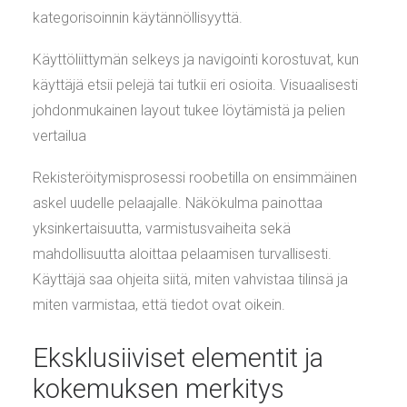
kategorisoinnin käytännöllisyyttä.
Käyttöliittymän selkeys ja navigointi korostuvat, kun
käyttäjä etsii pelejä tai tutkii eri osioita. Visuaalisesti
johdonmukainen layout tukee löytämistä ja pelien
vertailua
Rekisteröitymisprosessi roobetilla on ensimmäinen
askel uudelle pelaajalle. Näkökulma painottaa
yksinkertaisuutta, varmistusvaiheita sekä
mahdollisuutta aloittaa pelaamisen turvallisesti.
Käyttäjä saa ohjeita siitä, miten vahvistaa tilinsä ja
miten varmistaa, että tiedot ovat oikein.
Eksklusiiviset elementit ja
kokemuksen merkitys