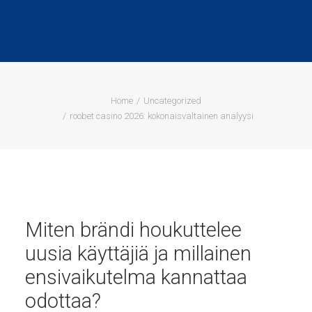
Home
Uncategorized
roobet casino 2026: kokonaisvaltainen analyysi
Miten brändi houkuttelee
uusia käyttäjiä ja millainen
ensivaikutelma kannattaa
odottaa?