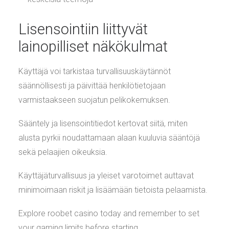
Lisensointiin liittyvät
lainopilliset näkökulmat
Käyttäjä voi tarkistaa turvallisuuskäytännöt
säännöllisesti ja päivittää henkilötietojaan
varmistaakseen suojatun pelikokemuksen.
Sääntely ja lisensointitiedot kertovat siitä, miten
alusta pyrkii noudattamaan alaan kuuluvia sääntöjä
sekä pelaajien oikeuksia.
Käyttäjäturvallisuus ja yleiset varotoimet auttavat
minimoimaan riskit ja lisäämään tietoista pelaamista.
Explore roobet casino today and remember to set
your gaming limits before starting.