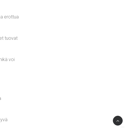
aa erottua
et tuovat
mikä voi
a
hyvä