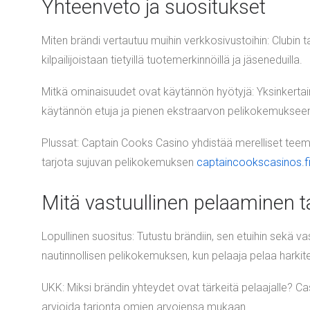
Yhteenveto ja suositukset
Miten brändi vertautuu muihin verkkosivustoihin: Clubin t
kilpailijoistaan tietyillä tuotemerkinnöillä ja jäseneduilla.
Mitkä ominaisuudet ovat käytännön hyötyjä: Yksinkertain
käytännön etuja ja pienen ekstraarvon pelikokemuksee
Plussat: Captain Cooks Casino yhdistää merelliset teemat
tarjota sujuvan pelikokemuksen
captaincookscasinos.f
Mitä vastuullinen pelaaminen t
Lopullinen suositus: Tutustu brändiin, sen etuihin sekä v
nautinnollisen pelikokemuksen, kun pelaaja pelaa harkit
UKK: Miksi brändin yhteydet ovat tärkeitä pelaajalle? Ca
arvioida tarjonta omien arvojensa mukaan.