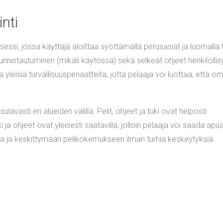
inti
sessi, jossa käyttäjä aloittaa syöttämällä perusasiat ja luomalla ti
tunnistautuminen (mikäli käytössä) sekä selkeät ohjeet henkilölli
leisiä turvallisuusperiaatteita, jotta pelaaja voi luottaa, että om
ulavasti eri alueiden välillä. Pelit, ohjeet ja tuki ovat helposti
ja ohjeet ovat yleisesti saatavilla, jolloin pelaaja voi saada ap
 ja keskittymään pelikokemukseen ilman turhia keskeytyksiä.
n