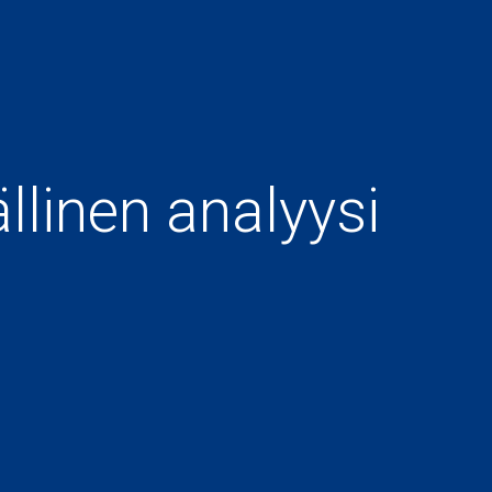
linen analyysi