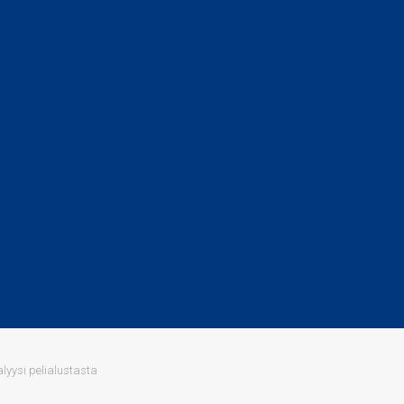
lyysi pelialustasta