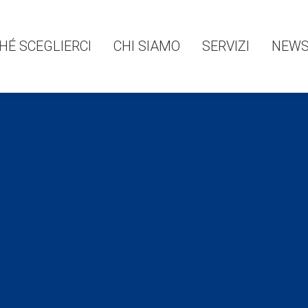
HÉ SCEGLIERCI
CHI SIAMO
SERVIZI
NEW