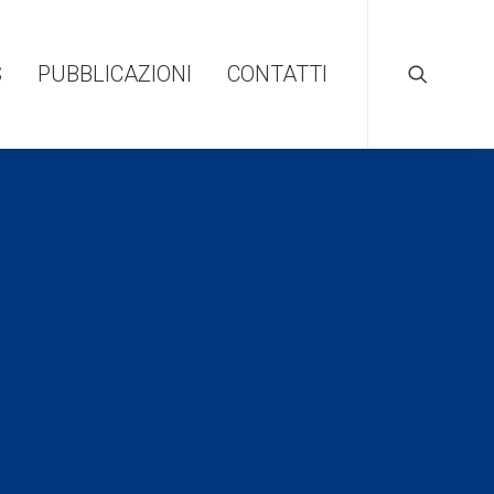
S
PUBBLICAZIONI
CONTATTI