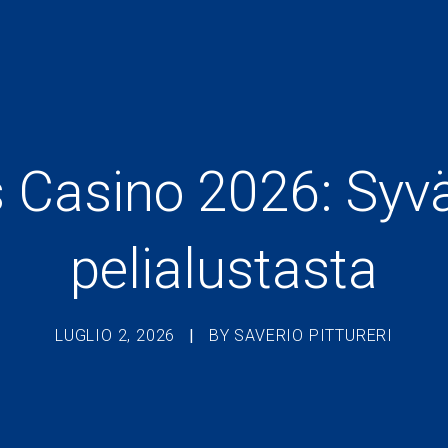
 Casino 2026: Syväl
pelialustasta
LUGLIO 2, 2026
|
BY
SAVERIO PITTURERI