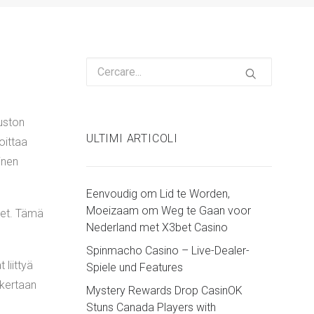
uston
ULTIMI ARTICOLI
oittaa
inen
Eenvoudig om Lid te Worden,
Moeizaam om Weg te Gaan voor
set. Tämä
Nederland met X3bet Casino
Spinmacho Casino – Live-Dealer-
liittyä
Spiele und Features
 kertaan
Mystery Rewards Drop CasinOK
Stuns Canada Players with